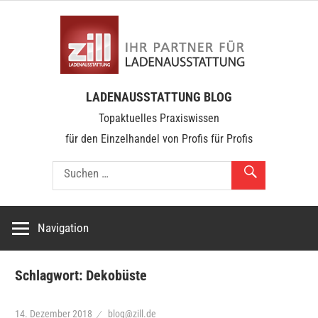
Zum
zill.b
Inhalt
springen
Über
LADENAUSSTATTUNG BLOG
100
Topaktuelles Praxiswissen
Jahre
für den Einzelhandel von Profis für Profis
im
Dienste
unserer
Kunden
Navigation
Schlagwort:
Dekobüste
14. Dezember 2018
blog@zill.de