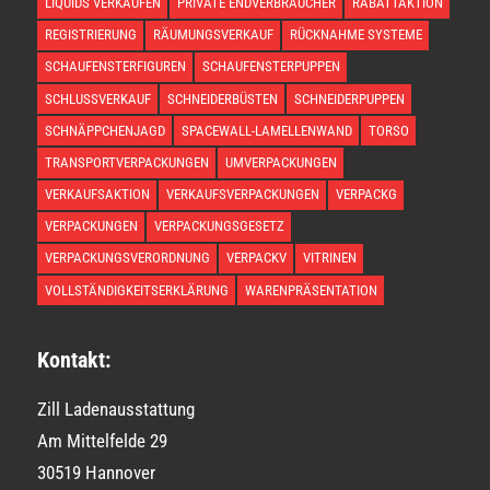
LIQUIDS VERKAUFEN
PRIVATE ENDVERBRAUCHER
RABATTAKTION
REGISTRIERUNG
RÄUMUNGSVERKAUF
RÜCKNAHME SYSTEME
SCHAUFENSTERFIGUREN
SCHAUFENSTERPUPPEN
SCHLUSSVERKAUF
SCHNEIDERBÜSTEN
SCHNEIDERPUPPEN
SCHNÄPPCHENJAGD
SPACEWALL-LAMELLENWAND
TORSO
TRANSPORTVERPACKUNGEN
UMVERPACKUNGEN
VERKAUFSAKTION
VERKAUFSVERPACKUNGEN
VERPACKG
VERPACKUNGEN
VERPACKUNGSGESETZ
VERPACKUNGSVERORDNUNG
VERPACKV
VITRINEN
VOLLSTÄNDIGKEITSERKLÄRUNG
WARENPRÄSENTATION
Kontakt:
Zill Ladenausstattung
Am Mittelfelde 29
30519 Hannover