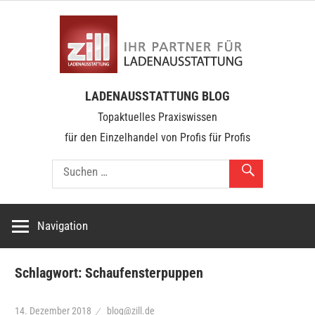
Zum
zill.b
Inhalt
springen
Über
LADENAUSSTATTUNG BLOG
100
Topaktuelles Praxiswissen
Jahre
für den Einzelhandel von Profis für Profis
im
Dienste
unserer
Kunden
Navigation
Schlagwort:
Schaufensterpuppen
14. Dezember 2018
blog@zill.de