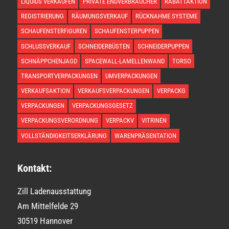
LIQUIDS VERKAUFEN
PRIVATE ENDVERBRAUCHER
RABATTAKTION
REGISTRIERUNG
RÄUMUNGSVERKAUF
RÜCKNAHME SYSTEME
SCHAUFENSTERFIGUREN
SCHAUFENSTERPUPPEN
SCHLUSSVERKAUF
SCHNEIDERBÜSTEN
SCHNEIDERPUPPEN
SCHNÄPPCHENJAGD
SPACEWALL-LAMELLENWAND
TORSO
TRANSPORTVERPACKUNGEN
UMVERPACKUNGEN
VERKAUFSAKTION
VERKAUFSVERPACKUNGEN
VERPACKG
VERPACKUNGEN
VERPACKUNGSGESETZ
VERPACKUNGSVERORDNUNG
VERPACKV
VITRINEN
VOLLSTÄNDIGKEITSERKLÄRUNG
WARENPRÄSENTATION
Kontakt:
Zill Ladenausstattung
Am Mittelfelde 29
30519 Hannover