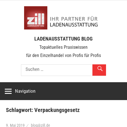
Zum
zill.b
Inhalt
springen
Über
LADENAUSSTATTUNG BLOG
100
Topaktuelles Praxiswissen
Jahre
für den Einzelhandel von Profis für Profis
im
Dienste
unserer
Kunden
Navigation
Schlagwort:
Verpackungsgesetz
9. Mai 2019
blog@zill.de