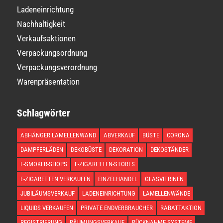
Ladeneinrichtung
Nachhaltigkeit
Verkaufsaktionen
Verpackungsordnung
Verpackungsverordnung
Warenpräsentation
Schlagwörter
ABHÄNGER LAMELLENWAND
ABVERKAUF
BÜSTE
CORONA
DAMPFERLÄDEN
DEKOBÜSTE
DEKORATION
DEKOSTÄNDER
E-SMOKER-SHOPS
E-ZIGARETTEN-STORES
E-ZIGARETTEN VERKAUFEN
EINZELHANDEL
GLASVITRINEN
JUBILÄUMSVERKAUF
LADENEINRICHTUNG
LAMELLENWÄNDE
LIQUIDS VERKAUFEN
PRIVATE ENDVERBRAUCHER
RABATTAKTION
REGISTRIERUNG
RÄUMUNGSVERKAUF
RÜCKNAHME SYSTEME