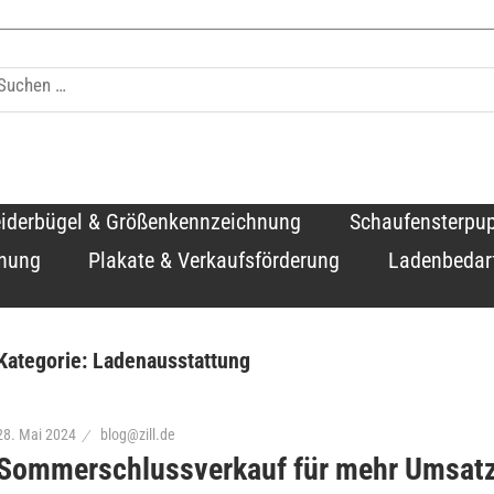
log
eiderbügel & Größenkennzeichnung
Schaufensterpu
hnung
Plakate & Verkaufsförderung
Ladenbedar
Kategorie:
Ladenausstattung
28. Mai 2024
blog@zill.de
Sommerschlussverkauf für mehr Umsat