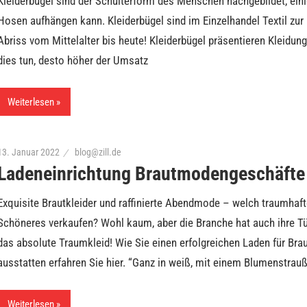
Kleiderbügel sind der Schulterform des Menschen nachgebildet, eini
Hosen aufhängen kann. Kleiderbügel sind im Einzelhandel Textil zur
Abriss vom Mittelalter bis heute! Kleiderbügel präsentieren Kleidung
dies tun, desto höher der Umsatz
Weiterlesen
13. Januar 2022
blog@zill.de
Ladeneinrichtung Brautmodengeschäfte
Exquisite Brautkleider und raffinierte Abendmode – welch traumhaf
Schöneres verkaufen? Wohl kaum, aber die Branche hat auch ihre T
das absolute Traumkleid! Wie Sie einen erfolgreichen Laden für Br
ausstatten erfahren Sie hier. “Ganz in weiß, mit einem Blumenstrauß,
Weiterlesen