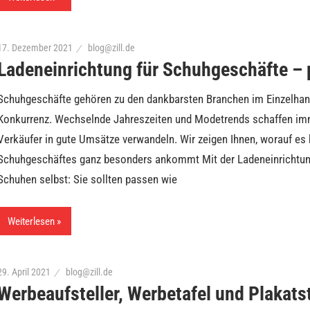
17. Dezember 2021
blog@zill.de
Ladeneinrichtung für Schuhgeschäfte – 
Schuhgeschäfte gehören zu den dankbarsten Branchen im Einzelhan
Konkurrenz. Wechselnde Jahreszeiten und Modetrends schaffen imm
Verkäufer in gute Umsätze verwandeln. Wir zeigen Ihnen, worauf es 
Schuhgeschäftes ganz besonders ankommt Mit der Ladeneinrichtung
Schuhen selbst: Sie sollten passen wie
Weiterlesen
29. April 2021
blog@zill.de
Werbeaufsteller, Werbetafel und Plakats