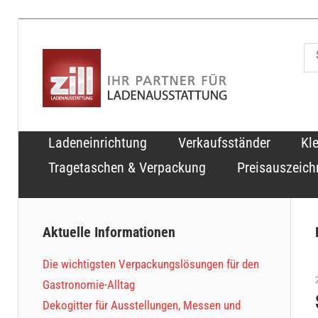
Zum
Inhalt
zill.b
springen
Über
100
Ladeneinrichtung
Verkaufsständer
Kl
Jahre
Tragetaschen & Verpackung
Preisauszeic
im
Dienste
unserer
Aktuelle Informationen
Kunden
Die wichtigsten Verpackungslösungen für den
Gastronomie-Alltag
Dekogitter für Ausstellungen, Messen und