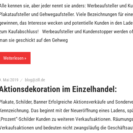
Alle kennen sie, aber jeder nennt sie anders: Werbeaufsteller und K
Plakataufsteller und Gehwegaufsteller. Viele Bezeichnungen für e
gewinnen, das Interesse wecken und potentielle Kunden in den Lade
zum Kaufabschluss! Werbeaufsteller und Kundenstopper werden oft 
man sie geschickt auf den Gehweg
Weiterlesen
9. Mai 2019
blog@zill.de
Aktionsdekoration im Einzelhandel:
Plakate, Schilder, Banner Erfolgreiche Aktionsverkäufe und Sonderv
Kennzeichnung. Das beginnt mit der Neueröffnung eines Ladens, spät
„Prozent“-Schilder Kunden zu weiteren Verkaufsaktionen. Räumungs­
Verkaufsaktionen und bedeuten nicht zwangsläufig die Geschäftsauf