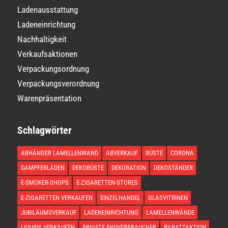
Ladenausstattung
Ladeneinrichtung
Nachhaltigkeit
Verkaufsaktionen
Verpackungsordnung
Verpackungsverordnung
Warenpräsentation
Schlagwörter
ABHÄNGER LAMELLENWAND
ABVERKAUF
BÜSTE
CORONA
DAMPFERLÄDEN
DEKOBÜSTE
DEKORATION
DEKOSTÄNDER
E-SMOKER-SHOPS
E-ZIGARETTEN-STORES
E-ZIGARETTEN VERKAUFEN
EINZELHANDEL
GLASVITRINEN
JUBILÄUMSVERKAUF
LADENEINRICHTUNG
LAMELLENWÄNDE
LIQUIDS VERKAUFEN
PRIVATE ENDVERBRAUCHER
RABATTAKTION