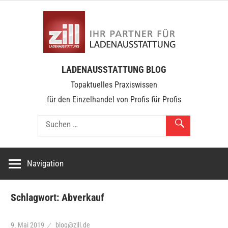
Zum
zill.b
Inhalt
springen
Über
LADENAUSSTATTUNG BLOG
100
Topaktuelles Praxiswissen
Jahre
für den Einzelhandel von Profis für Profis
im
Dienste
unserer
Kunden
Navigation
Schlagwort:
Abverkauf
9. Mai 2019
blog@zill.de