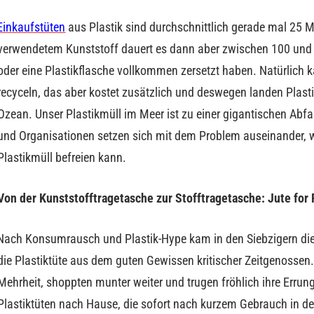
Einkaufstüten
aus Plastik sind durchschnittlich gerade mal 25 M
verwendetem Kunststoff dauert es dann aber zwischen 100 und 5
oder eine Plastikflasche vollkommen zersetzt haben. Natürlich
recyceln, das aber kostet zusätzlich und deswegen landen Plasti
Ozean. Unser Plastikmüll im Meer ist zu einer gigantischen Abfall
und Organisationen setzen sich mit dem Problem auseinander, 
Plastikmüll befreien kann.
Von der Kunststofftragetasche zur Stofftragetasche: Jute for 
Nach Konsumrausch und Plastik-Hype kam in den Siebzigern die 
die Plastiktüte aus dem guten Gewissen kritischer Zeitgenossen.
Mehrheit, shoppten munter weiter und trugen fröhlich ihre Errun
Plastiktüten nach Hause, die sofort nach kurzem Gebrauch in d