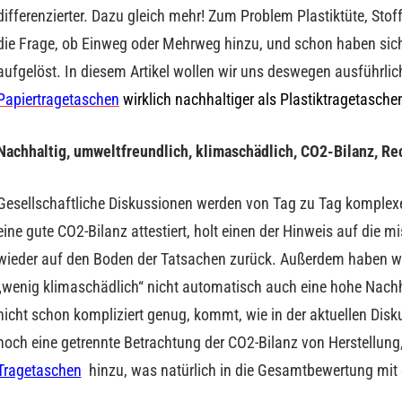
differenzierter. Dazu gleich mehr! Zum Problem Plastiktüte, Sto
die Frage, ob Einweg oder Mehrweg hinzu, und schon haben sich 
aufgelöst. In diesem Artikel wollen wir uns deswegen ausführlic
Papiertragetaschen
wirklich nachhaltiger als Plastiktragetasche
Nachhaltig, umweltfreundlich, klimaschädlich, CO2-Bilanz, Re
Gesellschaftliche Diskussionen werden von Tag zu Tag komplex
eine gute CO2-Bilanz attestiert, holt einen der Hinweis auf die m
wieder auf den Boden der Tatsachen zurück. Außerdem haben wir
„wenig klimaschädlich“ nicht automatisch auch eine hohe Nachha
nicht schon kompliziert genug, kommt, wie in der aktuellen Disk
noch eine getrennte Betrachtung der CO2-Bilanz von Herstellun
Tragetaschen
hinzu, was natürlich in die Gesamtbewertung mit e