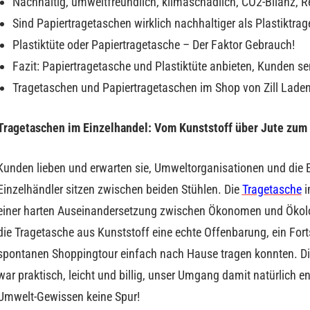
Nachhaltig, umweltfreundlich, klimaschädlich, CO2-Bilanz, R
Sind Papiertragetaschen wirklich nachhaltiger als Plastiktra
Plastiktüte oder Papiertragetasche – Der Faktor Gebrauch!
Fazit: Papiertragetasche und Plastiktüte anbieten, Kunden sen
Tragetaschen und Papiertragetaschen im Shop von Zill Lade
Tragetaschen im Einzelhandel: Vom Kunststoff über Jute zum
Kunden lieben und erwarten sie, Umweltorganisationen und die 
Einzelhändler sitzen zwischen beiden Stühlen. Die
Tragetasche
i
einer harten Auseinandersetzung zwischen Ökonomen und Ökolo
die Tragetasche aus Kunststoff eine echte Offenbarung, ein Fortsc
spontanen Shoppingtour einfach nach Hause tragen konnten. Die
war praktisch, leicht und billig, unser Umgang damit natürlich 
Umwelt-Gewissen keine Spur!