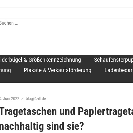
log
eiderbügel & Größenkennzeichnung
Schaufensterpu
hnung
Plakate & Verkaufsförderung
Ladenbedar
3. Juni 2022
blog@zill.de
Tragetaschen und Papiertraget
nachhaltig sind sie?