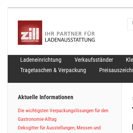
Zum
Inhalt
zill.b
springen
Über
100
Ladeneinrichtung
Verkaufsständer
Kl
Jahre
Tragetaschen & Verpackung
Preisauszeic
im
Dienste
unserer
Aktuelle Informationen
Kunden
Die wichtigsten Verpackungslösungen für den
Gastronomie-Alltag
Dekogitter für Ausstellungen, Messen und